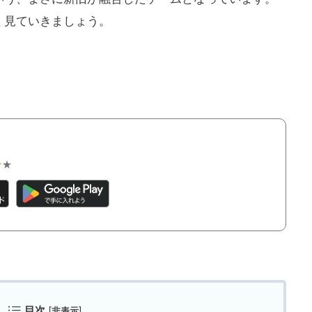
く見ていきましょう。
★★
★★
目次
[
]
非表示